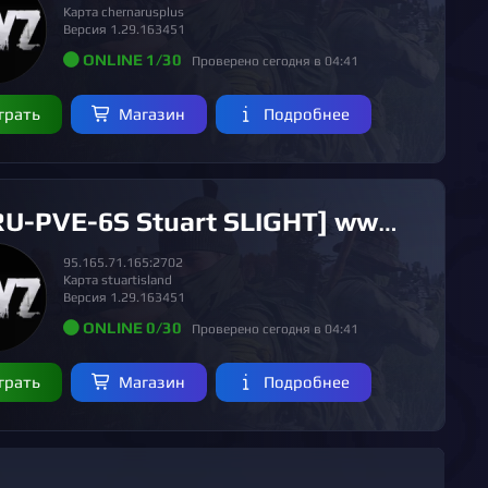
Карта chernarusplus
Версия 1.29.163451
ONLINE 1/30
Проверено сегодня в 04:41
грать
Магазин
Подробнее
-PVE-6S Stuart SLIGHT] www.DEAD-SILENCE.ru [4 SEASON]
95.165.71.165:2702
Карта stuartisland
Версия 1.29.163451
ONLINE 0/30
Проверено сегодня в 04:41
грать
Магазин
Подробнее