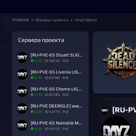
ГЛАВНАЯ
Игровые проекты
Dead Silence
Сервера проекта
[RU-PVE-6S Stuart SLIGHT] www.DEAD-SILENCE.ru [4 SEASON]
0/30
ID 58743 PvE
[RU-PVE-6S Livonia LIGHT] www.DEAD-SILENCE.ru [4 SEASON]
0/30
ID 62184 PvE
[RU-PVE-6S Cherno LIGHT] www.DEAD-SILENCE.ru [4 SEASON]
1/30
ID 62185 PvE
[RU-PVE DEERISLE] www.DEAD-SILENCE.ru [1 SEASON]
[RU-PVE A
0/60
ID 63779 PvE
[RU-PVE-6S Namalsk MEDIUM] www.DEAD-SILENCE.ru [4 SEASON]
0/20
ID 64163 PvE