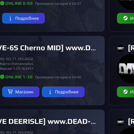
ONLINE 0/60
Проверено сегодня в 04:37
Подробнее
И
Cherno MID] www.DEAD-SILENCE.ru [4 SEASON]
[RU
95.165.71.165:2602
Карта chernarusplus
Версия 1.29.163451
ONLINE 1/30
Проверено сегодня в 04:40
Магазин
Подробнее
И
EERISLE] www.DEAD-SILENCE.ru [1 SEASON]
[R
95.165.71.165:2902