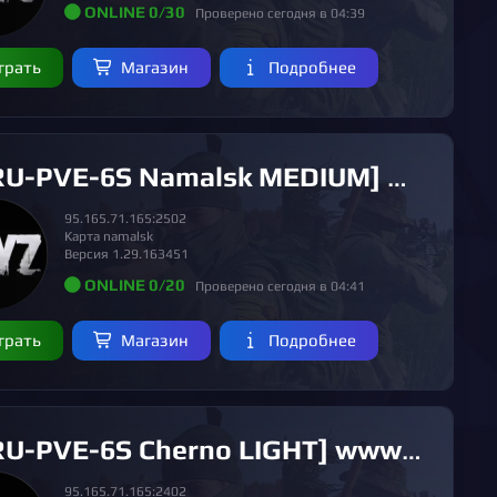
ONLINE 0/30
Проверено сегодня в 04:39
грать
Магазин
Подробнее
-PVE-6S Namalsk MEDIUM] www.DEAD-SILENCE.ru [4 SEASON]
95.165.71.165:2502
Карта namalsk
Версия 1.29.163451
ONLINE 0/20
Проверено сегодня в 04:41
грать
Магазин
Подробнее
U-PVE-6S Cherno LIGHT] www.DEAD-SILENCE.ru [4 SEASON]
95.165.71.165:2402