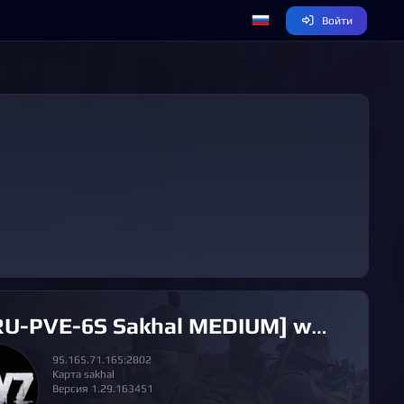
Войти
-PVE-6S Sakhal MEDIUM] www.DEAD-SILENCE.ru [4 SEASON]
95.165.71.165:2802
Карта sakhal
Версия 1.29.163451