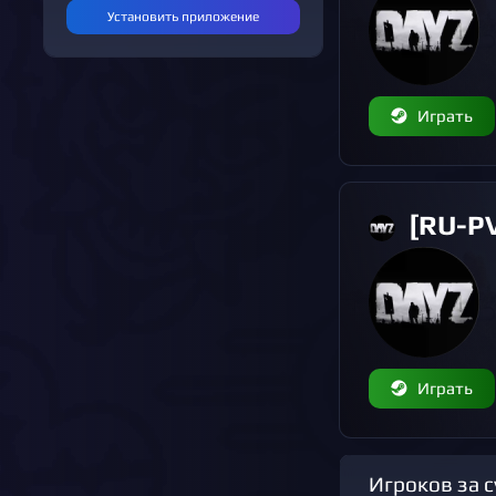
Установить приложение
Играть
[RU-PVE-6S 
Играть
Игроков за 