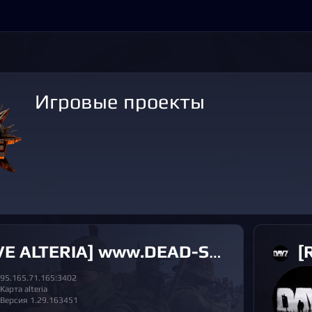
Игровые проекты
LTERIA] www.DEAD-SILENCE.ru [1 SEASON]
[RU
95.165.71.165:3402
Карта alteria
Версия 1.29.163451