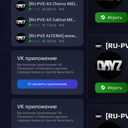
[RU-PVE-6S Cherno MID] www.DEAD-SILENCE.ru [4 SEASON]
1/30
ID 68315 PvE
Играть
[RU-PVE-6S Sakhal MEDIUM] www.DEAD-SILENCE.ru [4 SEASON]
0/30
ID 73243 PvE
[RU-PVE ALTERIA] www.DEAD-SILENCE.ru [1 SEASON]
0/60
ID 76034 PvE
[RU-PVE-6S 
VK приложение
Бесплатное приложение VK.
Позволяет отображать данные
сервера прямо в группе Вконтакте.
Установить приложение
Играть
VK приложение
Бесплатное приложение VK.
[RU-PVE D
Позволяет отображать данные
сервера прямо в группе Вконтакте.