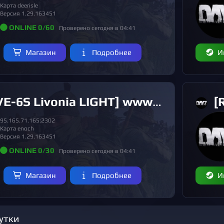
Карта deerisle
Версия 1.29.163451
ONLINE 0/60
Проверено сегодня в 04:41
Магазин
Подробнее
И
Livonia LIGHT] www.DEAD-SILENCE.ru [4 SEASON]
[RU
95.165.71.165:2302
Карта enoch
Версия 1.29.163451
ONLINE 0/30
Проверено сегодня в 04:41
Магазин
Подробнее
И
сутки